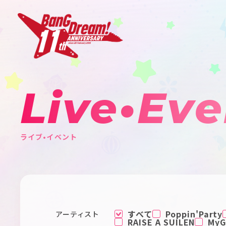
Live•Eve
ライブ•イベント
すべて
Poppin'Party
アーティスト
RAISE A SUILEN
MyGO