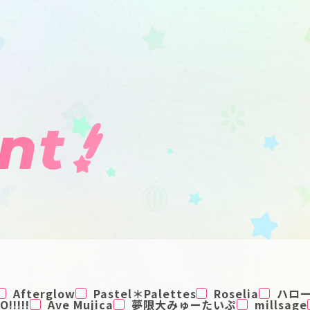
nt
Afterglow
Pastel＊Palettes
Roselia
ハロ
!!!!!
Ave Mujica
夢限大みゅーたいぷ
millsage