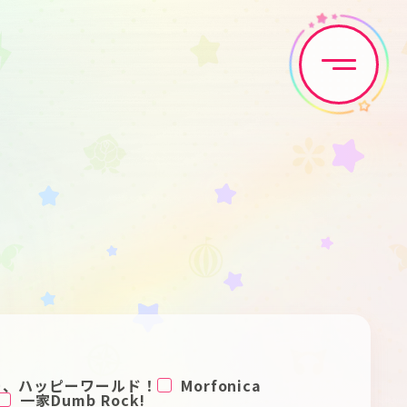
Home
News
Live•Event
Discography
Artist
Anime
Game
Media
ー、ハッピーワールド！
Morfonica
一家Dumb Rock!