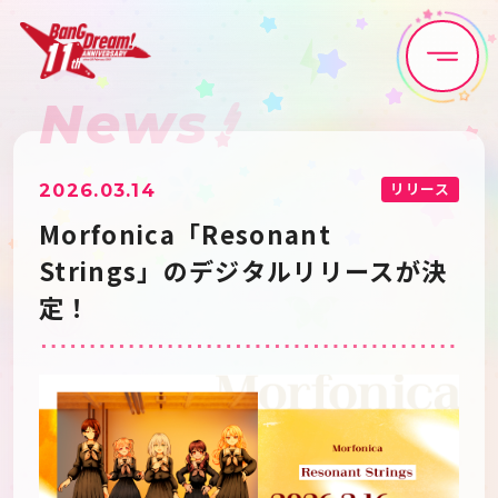
News
Home
News
Live•Event
Discography
リリース
2026.03.14
Morfonica「Resonant
Artist
Anime
Strings」のデジタルリリースが決
定！
Game
Media
Schedule
About
Goods