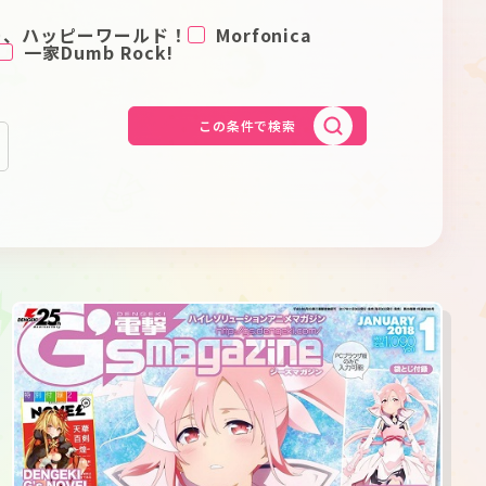
Schedule
About
ー、ハッピーワールド！
Morfonica
一家Dumb Rock!
Goods
この条件で検索
JP
EN