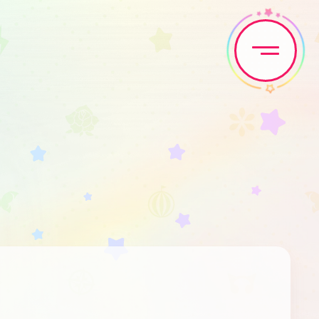
Home
News
Live•Event
Discography
Artist
Anime
Game
Media