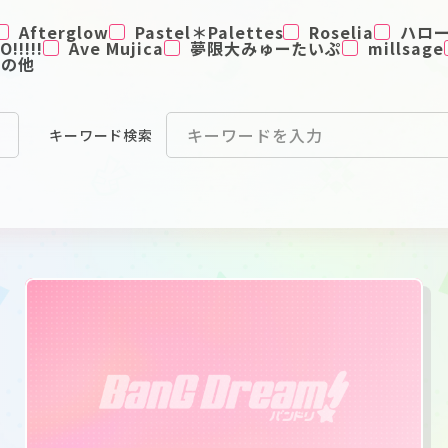
Afterglow
Pastel＊Palettes
Roselia
ハロ
!!!!!
Ave Mujica
夢限大みゅーたいぷ
millsage
その他
キーワード
検索