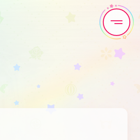
Home
News
Live•Event
Discography
Artist
Anime
Game
Media