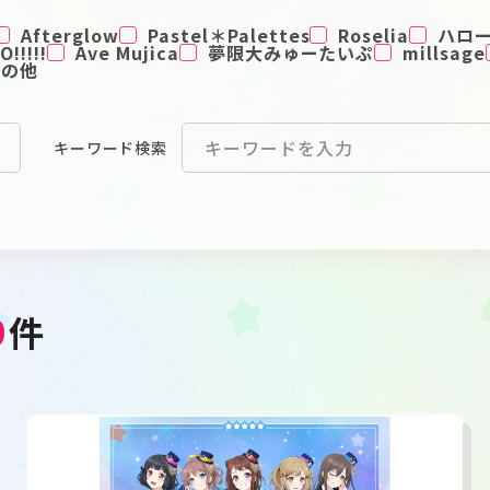
Afterglow
Pastel＊Palettes
Roselia
ハロ
!!!!!
Ave Mujica
夢限大みゅーたいぷ
millsage
その他
キーワード
検索
9
件