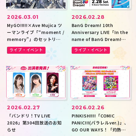
2026.03.01
2026.02.28
MyGO!!!!!×Ave Mujica ツ
BanG Dream! 10th
ーマンライブ「“moment /
Anniversary LIVE「In the
memory”」のセットリス
name of BanG Dream!」
トプレイリストを公開
のセットリストプレイリス
ライブ・イベント
ライブ・イベント
&Stationheadリスニング
トを公開&Stationheadリ
パーティ開催決定
スニングパーティ開催決定
2026.02.27
2026.02.26
「バンドリ！TV LIVE
PINKISH!!!!「COMIC
2026」第304回放送のお知
PANIC!!!(パラレルver.)」、
らせ
GO OUR WAYS！「灼熱