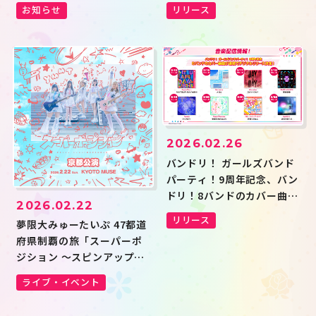
Bonfire!(パラレルver.)」
お知らせ
リリース
のデジタルリリースが決
定！
2026.02.26
バンドリ！ ガールズバンド
パーティ！9周年記念、バン
ドリ！8バンドのカバー曲が
2026.02.22
連続でデジタルリリース決
リリース
夢限大みゅーたいぷ 47都道
定！
府県制覇の旅「スーパーポ
ジション 〜スピンアップ
編〜」京都公演のセットリ
ライブ・イベント
ストプレイリストを公開！