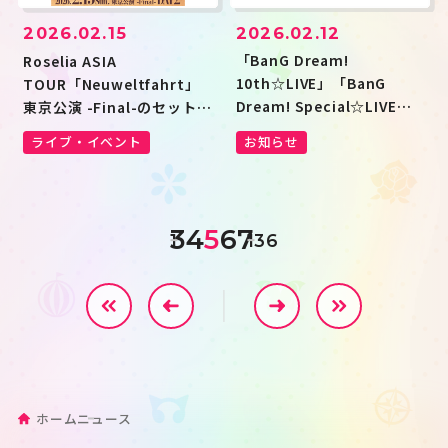
2026.02.12
2026.02.15
「BanG Dream!
Roselia ASIA
10th☆LIVE」「BanG
TOUR「Neuweltfahrt」
Dream! Special☆LIVE
東京公演 -Final-のセットリ
Girls Band Party!
ストプレイリストを公開！
お知らせ
ライブ・イベント
2020→2022」がdアニメス
トアにて配信決定！
3
4
5
6
7
1
136
ホーム
ニュース