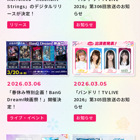
ハロー、ハッピーワールド！
Morfonica
RAISE A SUILEN
MyGO!!!!!
Strings」のデジタルリリ
2026」第306回放送のお知
Ave Mujica
夢限大みゅーたいぷ
ースが決定！
らせ
millsage
一家Dumb Rock!
シャッフルユニット
その他
リリース
お知らせ
投稿年月
キーワード
検索
この条件で検索
2026.03.06
2026.03.05
「春休み特別企画！BanG
「バンドリ！TV LIVE
Dream!映画祭！」開催決
2026」第305回放送のお知
定！
らせ
JP
EN
ライブ・イベント
お知らせ