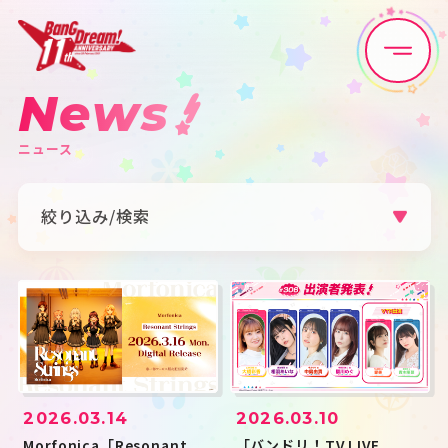
News
Home
News
ニュース
Live•Event
Discography
絞り込み/検索
Artist
Anime
カテゴリ
Game
Media
すべて
お知らせ
ライブ・イベント
リリース
グッズ
メディア
Schedule
About
アーティスト
2026.03.14
2026.03.10
すべて
Poppin'Party
Afterglow
Goods
Pastel＊Palettes
Roselia
Morfonica「Resonant
「バンドリ！TV LIVE