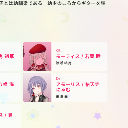
Schedule
About
子とは幼馴染である。幼少のころからギターを弾
Goods
Gt.
角 初華
モーティス / 若葉 睦
渡瀬 結月
Dr.
八幡 海
アモーリス / 祐天寺
にゃむ
米澤 茜
 / 豊
JP
EN