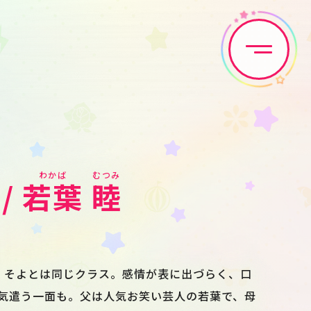
Home
News
Live•Event
Discography
/
若葉
睦
Artist
Anime
Game
Media
。そよとは同じクラス。感情が表に出づらく、口
気遣う一面も。父は人気お笑い芸人の若葉で、母