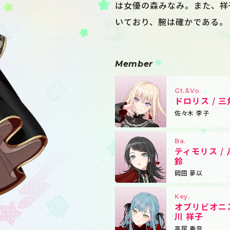
は女優の森みなみ。また、祥
いており、腕は確かである。
Member
Gt.&Vo.
ドロリス / 三
佐々木 李子
Ba.
ティモリス / 
鈴
岡田 夢以
Key.
オブリビオニス
川 祥子
高尾 奏音