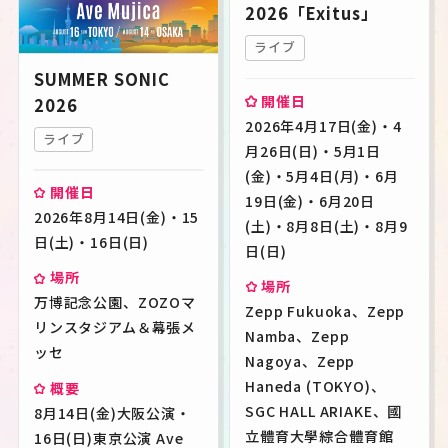
2026「Exitus」
ライブ
SUMMER SONIC
開催日
2026
2026年4月17日(金)・4
ライブ
月26日(日)・5月1日
(金)・5月4日(月)・6月
開催日
19日(金)・6月20日
2026年8月14日(金)・15
(土)・8月8日(土)・8月9
日(土)・16日(日)
日(日)
場所
場所
万博記念公園、ZOZOマ
Zepp Fukuoka、Zepp
リンスタジアム＆幕張メ
Namba、Zepp
ッセ
Nagoya、Zepp
Haneda (TOKYO)、
概要
SGC HALL ARIAKE、國
8月14日(金)大阪公演・
立體育大學綜合體育館
16日(日)東京公演 Ave