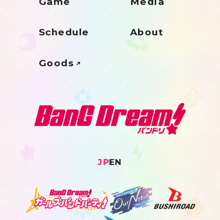
Game
Media
Schedule
About
Goods
JP
EN