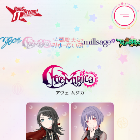
Home
News
Live•Event
Discography
Artist
Anime
アヴェ ムジカ
Game
Media
Schedule
About
Goods