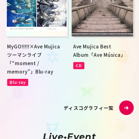
MyGO!!!!!×Ave Mujica 
Ave Mujica Best 
ツーマンライブ
Album「Ave Música」
「“moment / 
CD
memory”」Blu-ray
Blu-ray
ディスコグラフィ一覧
Live•Event