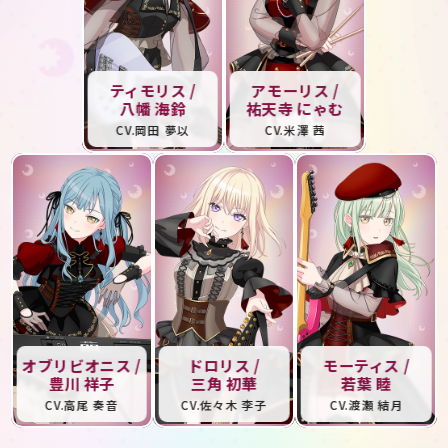
ティモリス /
アモーリス /
八幡 海鈴
祐天寺 にゃむ
CV.岡田 夢以
CV.米澤 茜
JP
EN
オブリビオニス /
ドロリス /
モーティス /
豊川 祥子
三角 初華
若葉 睦
CV.高尾 奏音
CV.佐々木 李子
CV.渡瀬 結月