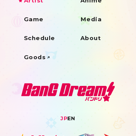
Artist
Anime
Game
Media
Schedule
About
Goods
JP
EN