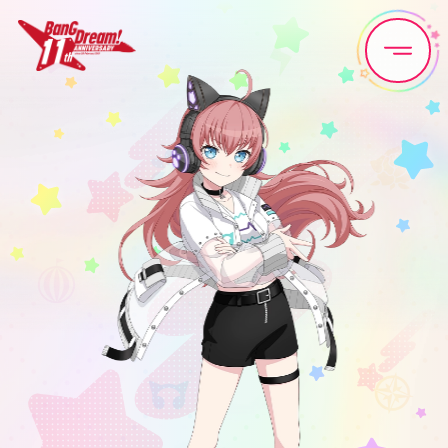
Home
News
Live•Event
Discography
Artist
Anime
Game
Media
Schedule
About
Goods