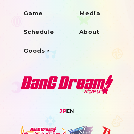
Game
Media
Schedule
About
Goods
JP
EN