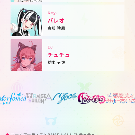
Key.
パレオ
倉知 玲鳳
DJ
チュチュ
紡木 吏佐
ホーム
アーティスト
RAISE A SUILEN
チュチュ