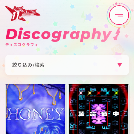
Discography
Home
News
ディスコグラフィ
Live•Event
Discography
絞り込み/検索
Artist
Anime
アーティスト
すべて
Poppin'Party
Afterglow
Game
Media
Pastel＊Palettes
Roselia
ハロー、ハッピーワールド！
Morfonica
RAISE A SUILEN
MyGO!!!!!
Ave Mujica
夢限大みゅーたいぷ
Schedule
About
millsage
一家Dumb Rock!
シャッフルユニット
その他
カテゴリ
Goods