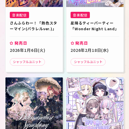
音楽配信
音楽配信
さんふらわー！「熱色スタ
星降るティーパーティー
ーマイン(パラレルver.)」
「Wonder Night Land」
発売日
発売日
2026年1月6日(火)
2026年2月18日(水)
シャッフルユニット
シャッフルユニット