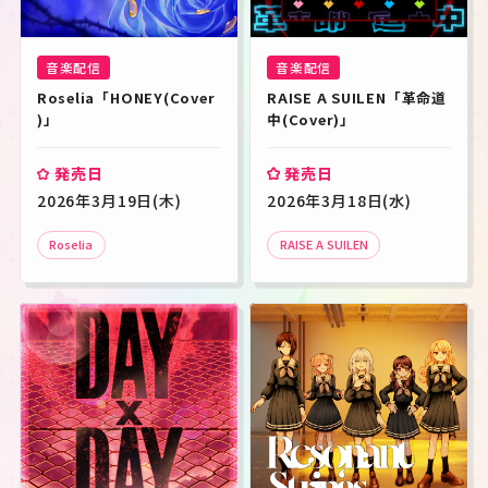
すべて
CD
Blu-ray
LP
音楽配信
夢ノ結唱
音楽配信
音楽配信
Roselia「HONEY(Cover
RAISE A SUILEN「革命道
)」
中(Cover)」
発売年月
発売日
発売日
キーワード
2026年3月19日(木)
2026年3月18日(水)
検索
Roselia
RAISE A SUILEN
この条件で検索
JP
EN