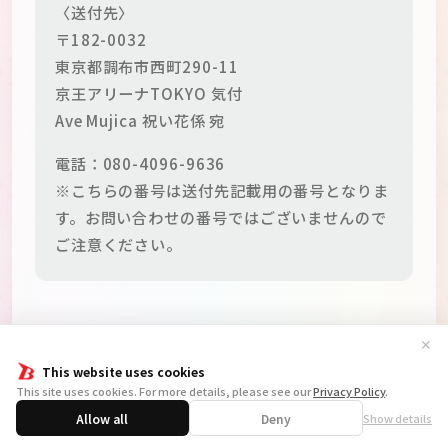
〈送付先〉
〒182-0032
東京都調布市西町290-11
京王アリーナTOKYO 気付
Ave Mujica 祝い花係 宛
電話：080-4096-9636
※こちらの番号は送付先記載用の番号となりま
す。お問い合わせの番号ではございませんので
ご注意ください。
Guidelines for Congratulatory
✕
Flowers／关于祝花（花篮）的指南
This website uses cookies
This site uses cookies. For more details, please see our
Privacy Policy
.
https://bang-dream.com/en-cn-guidelines-
Allow all
Deny
Show details