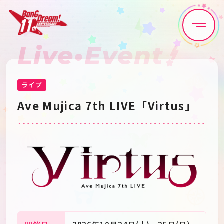
Live•Event
Home
News
Live•Event
Discography
ライブ
Ave Mujica 7th LIVE「Virtus」
Artist
Anime
Game
Media
Schedule
About
Goods