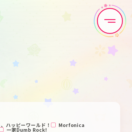
Home
News
Live•Event
Discography
Artist
Anime
Game
Media
ー、ハッピーワールド！
Morfonica
一家Dumb Rock!