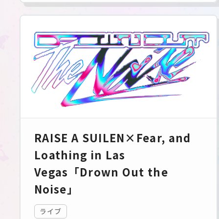
RAISE A SUILEN×Fear, and
Loathing in Las
Vegas「Drown Out the
Noise」
ライブ