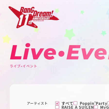
Live•Eve
ライブ•イベント
すべて
Poppin'Party
アーティスト
RAISE A SUILEN
MyGO