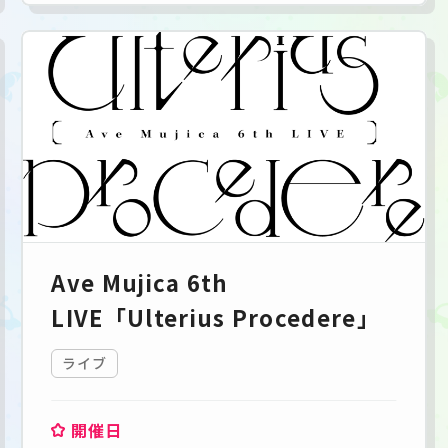
Ave Mujica 6th
LIVE「Ulterius Procedere」
ライブ
開催日