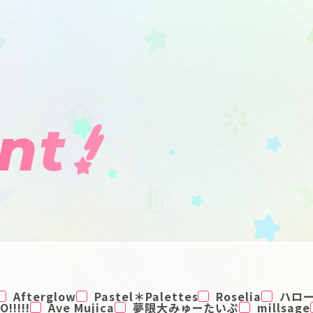
nt
Afterglow
Pastel＊Palettes
Roselia
ハロ
!!!!!
Ave Mujica
夢限大みゅーたいぷ
millsage