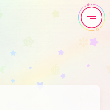
Home
News
Live•Event
Discography
Artist
Anime
Game
Media