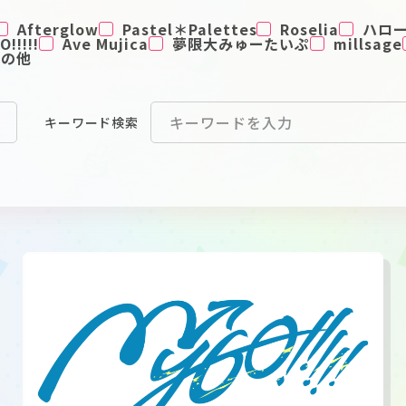
Afterglow
Pastel＊Palettes
Roselia
ハロ
!!!!!
Ave Mujica
夢限大みゅーたいぷ
millsage
その他
キーワード
検索