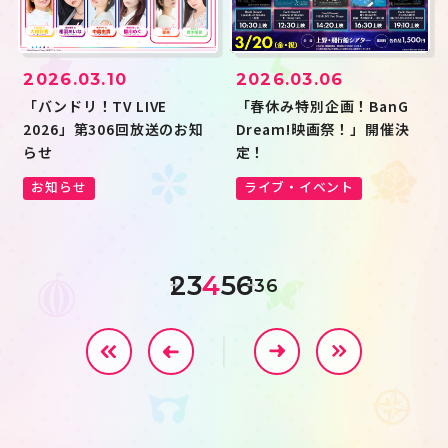
2026.03.10
2026.03.06
「バンドリ！TV LIVE
「春休み特別企画！BanG
2026」第306回放送のお知
Dream!映画祭！」開催決
らせ
定！
お知らせ
ライブ・イベント
2
3
4
5
6
1
136