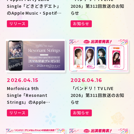
ハロー、ハッピーワールド！
Morfonica
RAISE A SUILEN
MyGO!!!!!
Single「どきどきデエト」
2026」第312回放送のお知
Ave Mujica
夢限大みゅーたいぷ
のApple Music・Spotify
らせ
millsage
一家Dumb Rock!
シャッフルユニット
その他
事前予約（Pre-add / Pre-
リリース
お知らせ
save）キャンペーン開催
投稿年月
キーワード
検索
この条件で検索
2026.04.15
2026.04.16
Morfonica 9th
「バンドリ！TV LIVE
Single「Resonant
2026」第311回放送のお知
Strings」のApple
らせ
JP
EN
Music・Spotify事前予約
リリース
お知らせ
（Pre-add / Pre-save）キ
ャンペーン開催