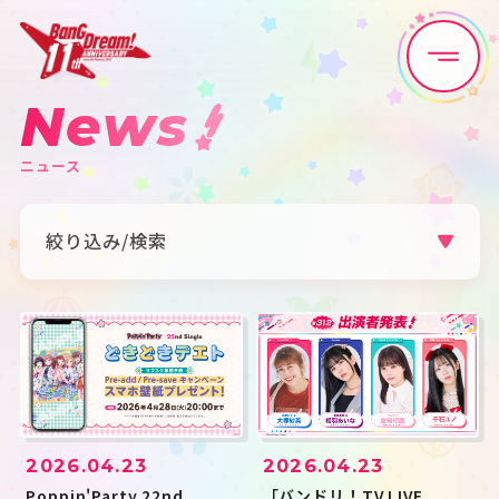
News
Home
News
ニュース
Live•Event
Discography
絞り込み/検索
Artist
Anime
カテゴリ
Game
Media
すべて
お知らせ
ライブ・イベント
リリース
グッズ
メディア
Schedule
About
アーティスト
2026.04.23
2026.04.23
すべて
Poppin'Party
Afterglow
Goods
Pastel＊Palettes
Roselia
Poppin'Party 22nd
「バンドリ！TV LIVE