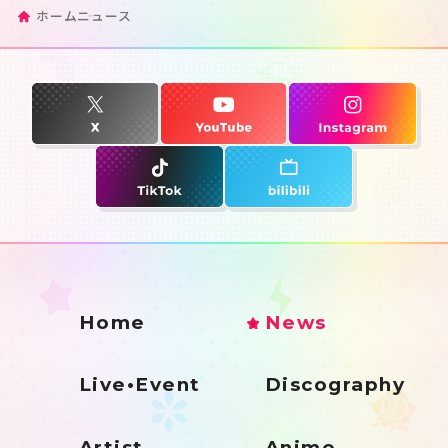
ホーム
ニュース
Home
News
Live•Event
Discography
Artist
Anime