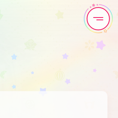
Home
News
Live•Event
Discography
Artist
Anime
Game
Media