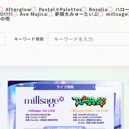
Afterglow
Pastel＊Palettes
Roselia
ハロ
!!!!!
Ave Mujica
夢限大みゅーたいぷ
millsage
その他
キーワード
検索