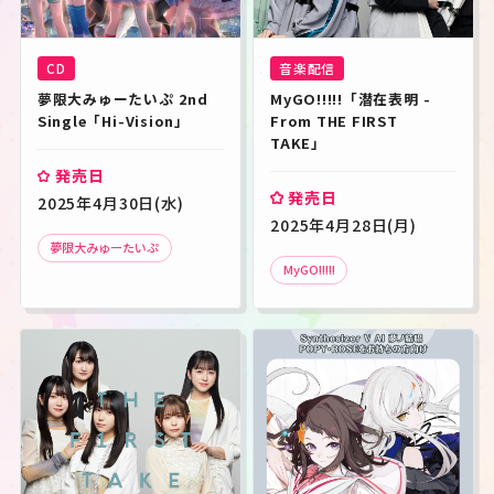
すべて
CD
Blu-ray
LP
音楽配信
夢ノ結唱
CD
音楽配信
夢限大みゅーたいぷ 2nd 
MyGO!!!!!「潜在表明 - 
Single「Hi-Vision」
From THE FIRST 
発売年月
TAKE」
発売日
発売日
キーワード
2025年4月30日(水)
検索
2025年4月28日(月)
夢限大みゅーたいぷ
MyGO!!!!!
この条件で検索
JP
EN