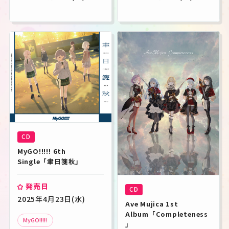
CD
MyGO!!!!! 6th 
Single「聿日箋秋」
発売日
CD
2025年4月23日(水)
Ave Mujica 1st 
Album「Completeness
MyGO!!!!!
」