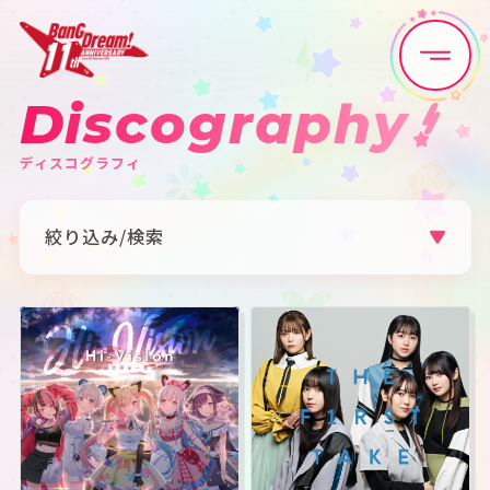
Discography
Home
News
ディスコグラフィ
Live•Event
Discography
絞り込み/検索
Artist
Anime
アーティスト
すべて
Poppin'Party
Afterglow
Game
Media
Pastel＊Palettes
Roselia
ハロー、ハッピーワールド！
Morfonica
RAISE A SUILEN
MyGO!!!!!
Ave Mujica
夢限大みゅーたいぷ
Schedule
About
millsage
一家Dumb Rock!
シャッフルユニット
その他
カテゴリ
Goods