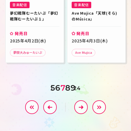
音楽配信
音楽配信
夢幻戦隊むーたいぷ「夢幻
Ave Mujica「天球(そら)
戦隊むーたいぷ１」
のMúsica」
発売日
発売日
2025年4月2日(水)
2025年4月3日(木)
夢限大みゅーたいぷ
Ave Mujica
5
6
7
8
9
1
24